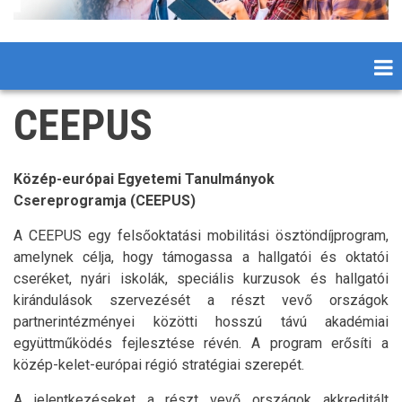
CEEPUS
Közép-európai Egyetemi Tanulmányok
Csereprogramja (CEEPUS)
A CEEPUS egy felsőoktatási mobilitási ösztöndíjprogram,
amelynek célja, hogy támogassa a hallgatói és oktatói
cseréket, nyári iskolák, speciális kurzusok és hallgatói
kirándulások szervezését a részt vevő országok
partnerintézményei közötti hosszú távú akadémiai
együttműködés fejlesztése révén. A program erősíti a
közép-kelet-európai régió stratégiai szerepét.
A jelentkezéseket a részt vevő országok akkreditált