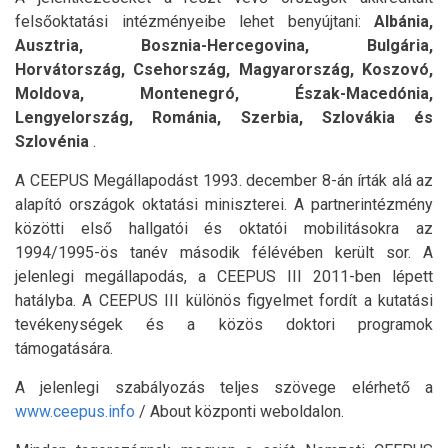
felsőoktatási intézményeibe lehet benyújtani:
Albánia,
Ausztria, Bosznia-Hercegovina, Bulgária,
Horvátország, Csehország, Magyarország, Koszovó,
Moldova, Montenegró, Észak-Macedónia,
Lengyelország, Románia, Szerbia, Szlovákia és
Szlovénia
.
A CEEPUS Megállapodást 1993. december 8-án írták alá az
alapító országok oktatási miniszterei. A partnerintézmény
közötti első hallgatói és oktatói mobilitásokra az
1994/1995-ös tanév második félévében került sor. A
jelenlegi megállapodás, a CEEPUS III 2011-ben lépett
hatályba. A CEEPUS III különös figyelmet fordít a kutatási
tevékenységek és a közös doktori programok
támogatására.
A jelenlegi szabályozás teljes szövege elérhető a
www.ceepus.info
/ About központi weboldalon.