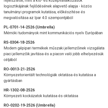
fejlesztése, mint a kis- és középvállalkozások
logisztikájának fejlődésének alapvető alapja - közös
tanulmányi programok kutatása, előkészítése és
megvalósítása az Ipar 4.0 szempontjából
PL-0701-14-2526 (Umbrella)
Mérnöki tudományok mint kommunikációs nyelv Európában
RS-0304-18-2526
Modern gépipari termékek műszaki jellemzőinek vizsgálata
piaci jellemzőik javítása és a piacon való jobb elhelyezésük
céljából
RO-0013-21-2526
Környezetorientált technológiák oktatása és kutatása a
gyártásban
HR-1302-08-2526
Környezeti kockázatok kutatása és oktatása
RO-0202-19-2526 (Umbrella)